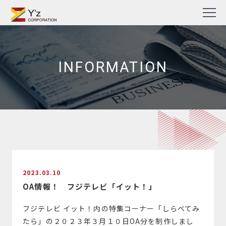
Skip
TV番組・企業PR動画・Web動画制作の株式会社ワイズ
to
content
INFORMATION
2023.03.10
OA情報！ フジテレビ「イット！」
フジテレビ イット！内の特集コーナー「しらべてみ
たら」の２０２３年３月１０日OA分を制作しまし