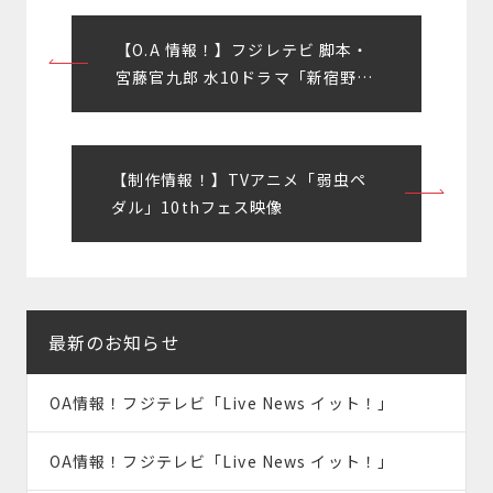
投
【O.A 情報！】フジレテビ 脚本・
稿
宮藤官九郎 水10ドラマ「新宿野戦
病院」PR
ナ
ビ
【制作情報！】TVアニメ「弱虫ペ
ゲ
ダル」10thフェス映像
ー
シ
ョ
最新のお知らせ
ン
OA情報！フジテレビ「Live News イット！」
OA情報！フジテレビ「Live News イット！」