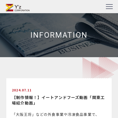
Skip
TV番組・企業PR動画・Web動画制作の株式会社ワイズ
to
content
INFORMATION
2024.07.11
【制作情報！】イートアンドフーズ動画「関東工
場紹介動画」
「大阪王将」などの外食事業や冷凍食品事業で、