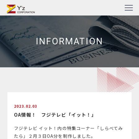
Skip
TV番組・企業PR動画・Web動画制作の株式会社ワイズ
to
content
INFORMATION
2023.02.03
OA情報！ フジテレビ「イット！」
フジテレビ イット！内の特集コーナー「しらべてみ
たら」２月３日OA分を制作しました。