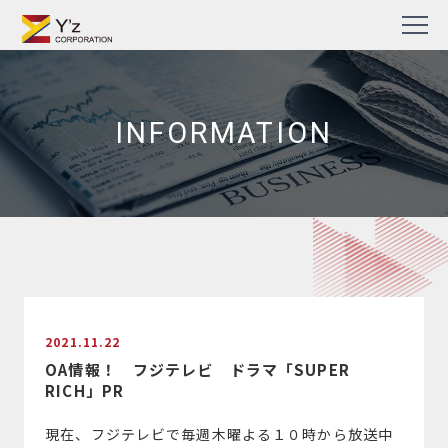
Skip
TV番組・企業PR動画・Web動画制作の株式会社ワイズ
to
content
INFORMATION
2021.11.22
OA情報！ フジテレビ ドラマ「SUPER
RICH」PR
現在、フジテレビで毎週木曜よる１０時から放送中