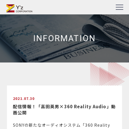
Skip
TV番組・企業PR動画・Web動画制作の株式会社ワイズ
to
content
INFORMATION
2021.07.30
配信情報！「高田英男×360 Reality Audio」動
画公開
SONYの新たなオーディオシステム「360 Reality