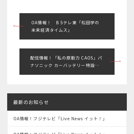
投
OA情報！ B Sテレ東「松田学の
稿
未来経済タイムス」
ナ
ビ
配信情報！「私の原動力 CAOS」パ
ゲ
ナソニック カーバッテリー特設サ
ー
イト用動画
シ
ョ
最新のお知らせ
ン
OA情報！フジテレビ「Live News イット！」