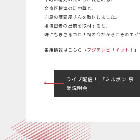
文京区根津の町中華と、
向島の蕎麦屋さんを取材しました。
地域密着の出前を取材すると、
味にもまさるコロナ禍の今だからこそのエピ
番組情報はこちら→
フジテレビ「イット！」
投
ライブ配信！ 「ミルボン 事
業説明会」
稿
ナ
ビ
ゲ