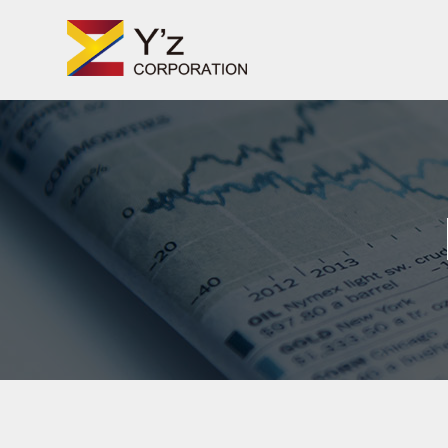
TV番組・企業PR動画・Web動画制作の株式会社ワイズ
Skip
to
content