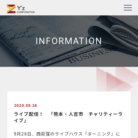
Skip
TV番組・企業PR動画・Web動画制作の株式会社ワイズ
to
content
INFORMATION
2020.09.26
ライブ配信！ 「熊本・人吉市 チャリティーラ
イブ」
9月26日、西荻窪のライブハウス「ターニング」に