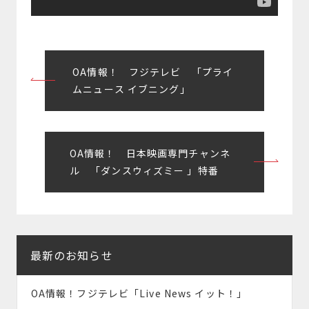
投
OA情報！ フジテレビ 「プライ
稿
ムニュース イブニング」
ナ
ビ
OA情報！ 日本映画専門チャンネ
ゲ
ル 「ダンスウィズミー 」特番
ー
シ
ョ
最新のお知らせ
ン
OA情報！フジテレビ「Live News イット！」