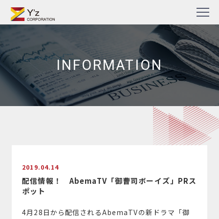
Skip
TV番組・企業PR動画・Web動画制作の株式会社ワイズ
to
content
INFORMATION
2019.04.14
配信情報！ AbemaTV「御曹司ボーイズ」PRス
ポット
4月28日から配信されるAbemaTVの新ドラマ「御