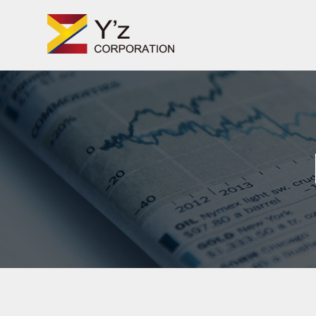
TV番組・企業PR動画・Web動画制作の株式会社ワイズ
Skip
to
content