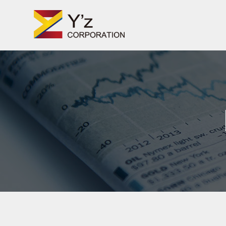
TV番組・企業PR動画・Web動画制作の株式会社ワイズ
Skip
to
content