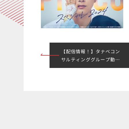
投
【配信情報！】タナベコン
サルティンググループ動画
稿
「パーパス＆バリュー策定
ナ
の重要性」
ビ
ゲ
ー
シ