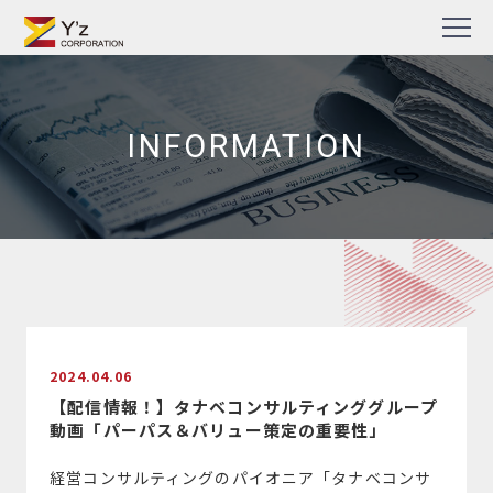
Skip
TV番組・企業PR動画・Web動画制作の株式会社ワイズ
to
content
INFORMATION
2024.04.06
【配信情報！】タナベコンサルティンググループ
動画「パーパス＆バリュー策定の重要性」
経営コンサルティングのパイオニア「タナベコンサ